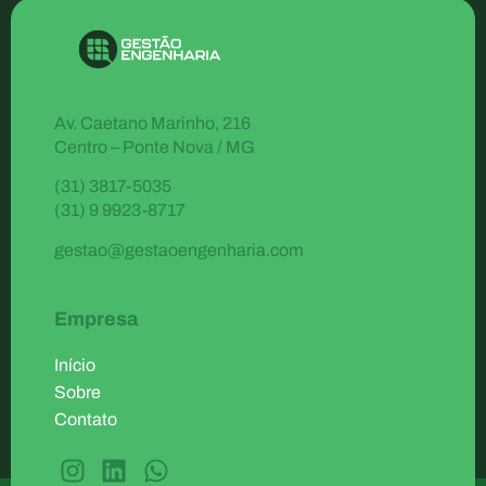
Av. Caetano Marinho, 216
Centro – Ponte Nova / MG
(31) 3817-5035
(31) 9 9923-8717
gestao@gestaoengenharia.com
Empresa
Início
Sobre
Contato