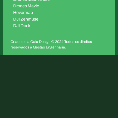
Drones Mavic
Hovermap
DJI Zenmuse
DJI Dock
Criado pela
Gaia Design
© 2024 Todos os direitos
reservados a Gestão Engenharia.