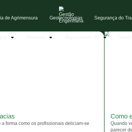
ia de Agrimensura
Geotecnologias
Segurança do Tra
iços
Produtos
Mapeamento 3D
Hove
bacias
Como es
 a forma como os profissionais deliciam-se
Quando voc
parecer de