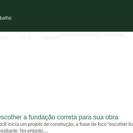
balho
rmap
Blog
Contato
colher a fundação correta para sua obra
ê inicia um projeto de construção, a frase de foco “escolher f
safiante. No entanto,...