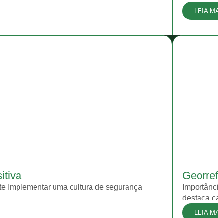
LEIA M
itiva
Georref
nte Implementar uma cultura de segurança
Importânci
destaca ca
LEIA M