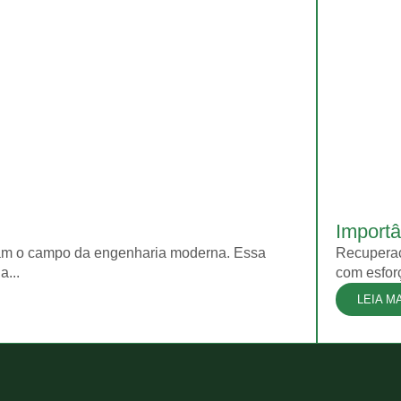
Import
ram o campo da engenharia moderna. Essa
Recuperaç
...
com esfor
LEIA M