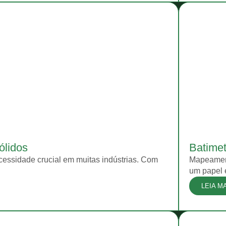
ólidos
Batimet
cessidade crucial em muitas indústrias. Com
Mapeament
um papel e
LEIA M