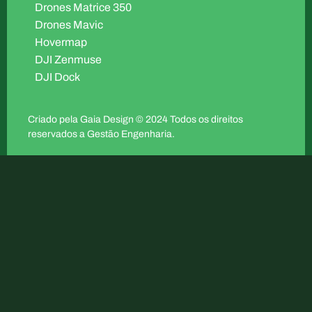
Drones Matrice 350
Drones Mavic
Hovermap
DJI Zenmuse
DJI Dock
Criado pela
Gaia Design
© 2024 Todos os direitos
reservados a Gestão Engenharia.